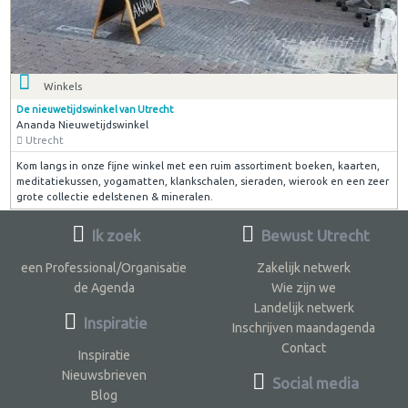
Winkels
De nieuwetijdswinkel van Utrecht
Ananda Nieuwetijdswinkel
Utrecht
Kom langs in onze fijne winkel met een ruim assortiment boeken, kaarten,
meditatiekussen, yogamatten, klankschalen, sieraden, wierook en een zeer
grote collectie edelstenen & mineralen.
Ik zoek
Bewust Utrecht
een Professional/Organisatie
Zakelijk netwerk
de Agenda
Wie zijn we
Landelijk netwerk
Inspiratie
Inschrijven maandagenda
Contact
Inspiratie
Nieuwsbrieven
Social media
Blog