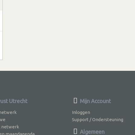
st Utrecht
Mijn Account
 netwerk
Inloggen
 we
Support / Ondersteuning
k netwerk
Algemeen
jven maandagenda