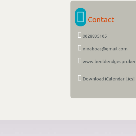
Contact
0628835165
ninaboas@gmail.com
www.beeldendgesproken
Download iCalendar [.ics]