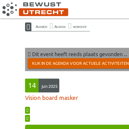
Aanbod
Agenda
workshop
Dit event heeft reeds plaats gevonden ...
KIJK IN DE AGENDA VOOR ACTUELE ACTIVITEITE
14
jun 2025
Vision board masker