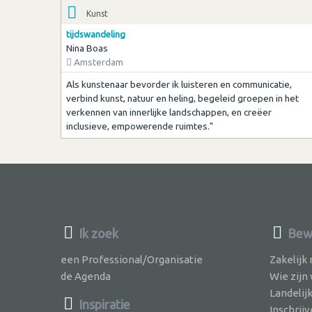
Kunst
tijdswandeling
Nina Boas
Amsterdam
Als kunstenaar bevorder ik luisteren en communicatie,
verbind kunst, natuur en heling, begeleid groepen in het
verkennen van innerlijke landschappen, en creëer
inclusieve, empowerende ruimtes."
Ik zoek
Bewu
een Professional/Organisatie
Zakelijk
de Agenda
Wie zijn
Landelij
Inspiratie
Inschri