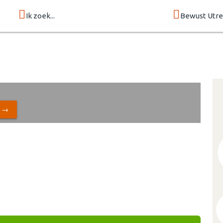
Ik zoek...
Bewust Utre
N →