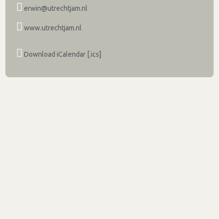
erwin@utrechtjam.nl
www.utrechtjam.nl
Download iCalendar [.ics]