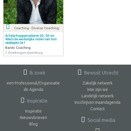
Coaching - Diverse Coaching
Ik help hoogsensitieve 20-, 30- en
40ers de werkelijke reden van hun
vastlopen te l
Bardo Coaching
Driebergen-rijsenburg
Ik zoek
Bewust Utrecht
een Professional/Organisatie
Zakelijk netwerk
de Agenda
Wie zijn we
Landelijk netwerk
Inspiratie
Inschrijven maandagenda
Contact
Inspiratie
Nieuwsbrieven
Social media
Blog