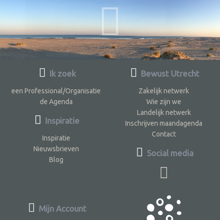
Ik zoek
Bewust Utrecht
een Professional/Organisatie
Zakelijk netwerk
de Agenda
Wie zijn we
Landelijk netwerk
Inspiratie
Inschrijven maandagenda
Contact
Inspiratie
Nieuwsbrieven
Social media
Blog
Mijn Account