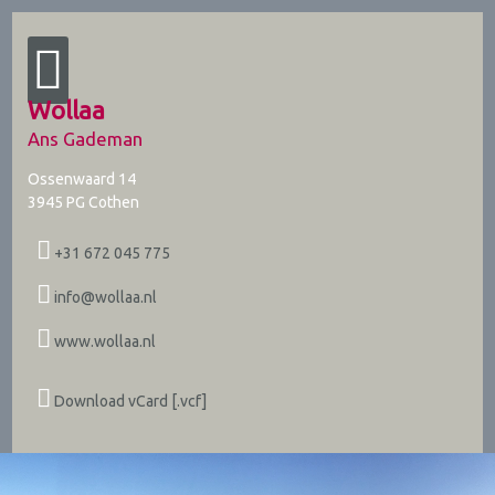
Wollaa
Ans Gademan
Ossenwaard 14
3945 PG
Cothen
+31 672 045 775
info@wollaa.nl
www.wollaa.nl
Download vCard [.vcf]