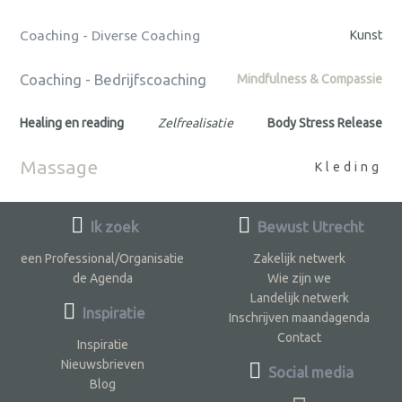
Coaching - Diverse Coaching
Kunst
Coaching - Bedrijfscoaching
Mindfulness & Compassie
Healing en reading
Zelfrealisatie
Body Stress Release
Massage
Kleding
Ik zoek
Bewust Utrecht
een Professional/Organisatie
Zakelijk netwerk
de Agenda
Wie zijn we
Landelijk netwerk
Inspiratie
Inschrijven maandagenda
Contact
Inspiratie
Nieuwsbrieven
Social media
Blog