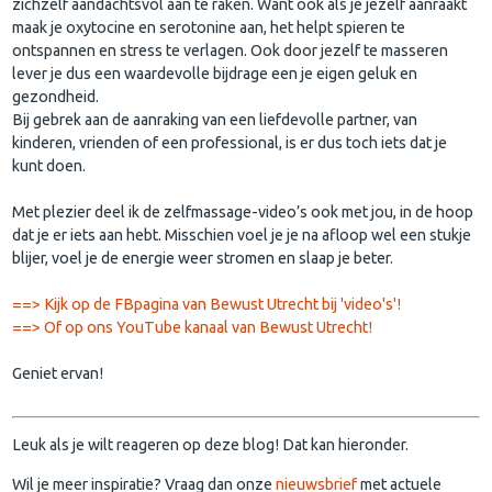
zichzelf aandachtsvol aan te raken. Want ook als je jezelf aanraakt
maak je oxytocine en serotonine aan, het helpt spieren te
ontspannen en stress te verlagen. Ook door jezelf te masseren
lever je dus een waardevolle bijdrage een je eigen geluk en
gezondheid.
Bij gebrek aan de aanraking van een liefdevolle partner, van
kinderen, vrienden of een professional, is er dus toch iets dat je
kunt doen.
Met plezier deel ik de zelfmassage-video’s ook met jou, in de hoop
dat je er iets aan hebt. Misschien voel je je na afloop wel een stukje
blijer, voel je de energie weer stromen en slaap je beter.
==> Kijk op de FBpagina van Bewust Utrecht bij 'video's'!
==> Of op ons YouTube kanaal van Bewust Utrecht!
Geniet ervan!
Leuk als je wilt reageren op deze blog! Dat kan hieronder.
Wil je meer inspiratie? Vraag dan onze
nieuwsbrief
met actuele