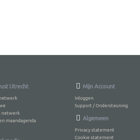
st Utrecht
Mijn Account
 netwerk
Inloggen
 we
Support / Ondersteuning
k netwerk
Algemeen
jven maandagenda
Privacy statement
Cookie statement