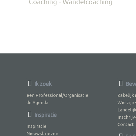
Coaching - Wandelcoaching
Ik zoek
Bewu
een Professional/Organisatie
Zakelijk
de Agenda
Wie zijn
Landelij
Inspiratie
Inschri
Contact
Inspiratie
Nieuwsbrieven