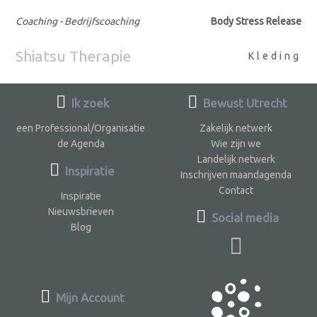
Coaching - Bedrijfscoaching
Body Stress Release
Shiatsu Therapie
Kleding
Ik zoek
Bewust Utrecht
een Professional/Organisatie
Zakelijk netwerk
de Agenda
Wie zijn we
Landelijk netwerk
Inspiratie
Inschrijven maandagenda
Contact
Inspiratie
Nieuwsbrieven
Social media
Blog
Mijn Account