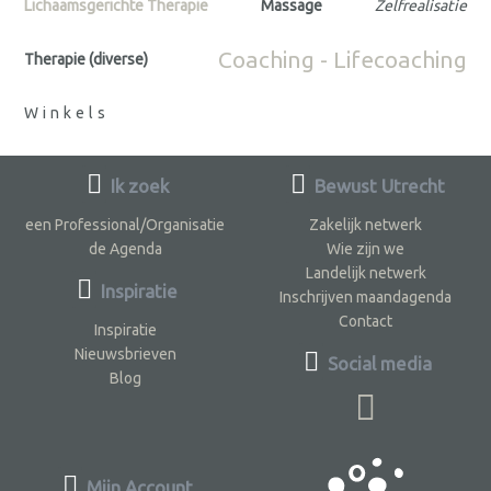
Lichaamsgerichte Therapie
Massage
Zelfrealisatie
Coaching - Lifecoaching
Therapie (diverse)
Winkels
Ik zoek
Bewust Utrecht
een Professional/Organisatie
Zakelijk netwerk
de Agenda
Wie zijn we
Landelijk netwerk
Inspiratie
Inschrijven maandagenda
Contact
Inspiratie
Nieuwsbrieven
Social media
Blog
Mijn Account