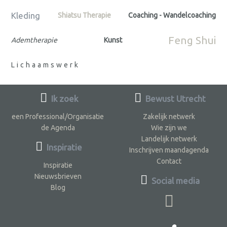
Kleding
Shiatsu Therapie
Coaching - Wandelcoaching
Feng Shui
Ademtherapie
Kunst
Lichaamswerk
Ik zoek
Bewust Utrecht
een Professional/Organisatie
Zakelijk netwerk
de Agenda
Wie zijn we
Landelijk netwerk
Inspiratie
Inschrijven maandagenda
Contact
Inspiratie
Nieuwsbrieven
Social media
Blog